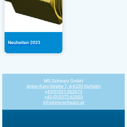
Neuheiten 2023
MS Schwarz GmbH
Anton-Karg-Straße 7, A-6330 Kufstein
+43(0)537-262673
+43-(0)5372-62903
info@ms-schwarz.at