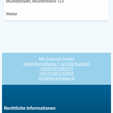
Weiter
MS Schwarz GmbH
Anton-Karg-Straße 7, A-6330 Kufstein
+43(0)537-262673
+43-(0)5372-62903
info@ms-schwarz.at
Rechtliche Informationen