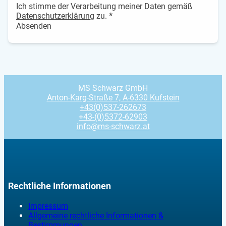
Ich stimme der Verarbeitung meiner Daten gemäß
Datenschutzerklärung
zu.
*
Absenden
MS Schwarz GmbH
Anton-Karg-Straße 7, A-6330 Kufstein
+43(0)537-262673
+43-(0)5372-62903
info@ms-schwarz.at
Rechtliche Informationen
Impressum
Allgemeine rechtliche Informationen &
Bestimmungen